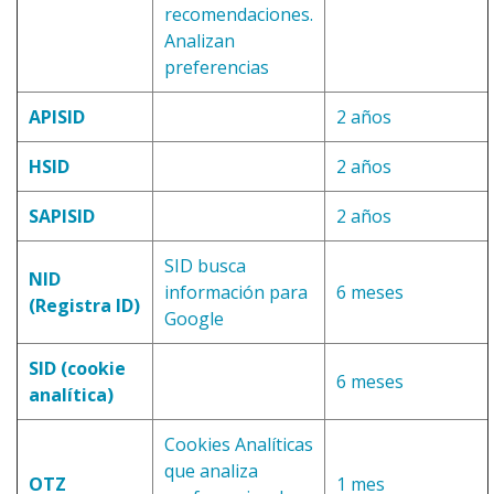
recomendaciones.
Analizan
preferencias
APISID
2 años
HSID
2 años
SAPISID
2 años
SID busca
NID
información para
6 meses
(Registra ID)
Google
SID (cookie
6 meses
analítica)
Cookies Analíticas
que analiza
OTZ
1 mes