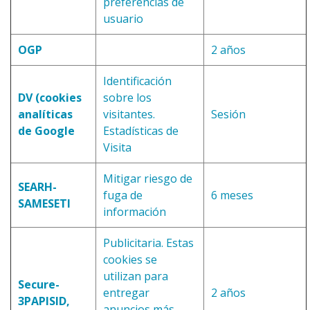
preferencias de
usuario
OGP
2 años
Identificación
DV (cookies
sobre los
analíticas
visitantes.
Sesión
de Google
Estadísticas de
Visita
Mitigar riesgo de
SEARH-
fuga de
6 meses
SAMESETI
información
Publicitaria. Estas
cookies se
utilizan para
Secure-
entregar
2 años
3PAPISID,
anuncios más